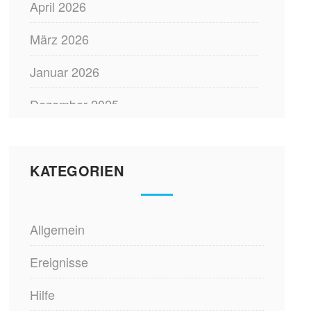
April 2026
März 2026
Januar 2026
Dezember 2025
November 2025
Oktober 2025
KATEGORIEN
August 2025
Allgemein
Juli 2025
Ereignisse
Februar 2025
Hilfe
Dezember 2024