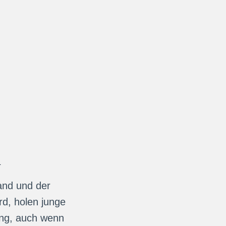
n
and und der
rd, holen junge
ung, auch wenn