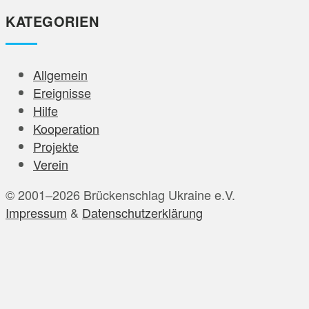
Dezember 2024
KATEGORIEN
November 2024
August 2024
Juni 2024
Allgemein
Mai 2024
Ereignisse
April 2024
Hilfe
März 2024
Kooperation
Februar 2024
Projekte
Januar 2024
Verein
Dezember 2023
© 2001–2026 Brückenschlag Ukraine e.V.
November 2023
Impressum
&
Datenschutzerklärung
Oktober 2023
September 2023
August 2023
Juli 2023
Juni 2023
Mai 2023