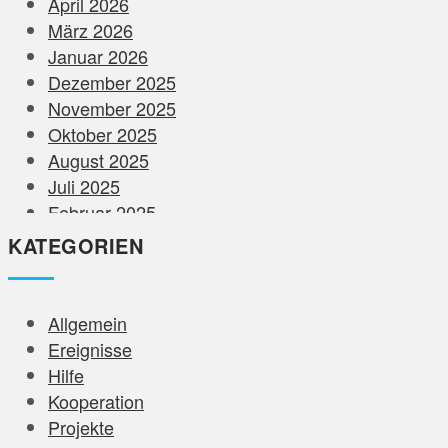
April 2026
März 2026
Januar 2026
Dezember 2025
November 2025
Oktober 2025
August 2025
Juli 2025
Februar 2025
Dezember 2024
KATEGORIEN
November 2024
August 2024
Juni 2024
Allgemein
Mai 2024
Ereignisse
April 2024
Hilfe
März 2024
Kooperation
Februar 2024
Projekte
Januar 2024