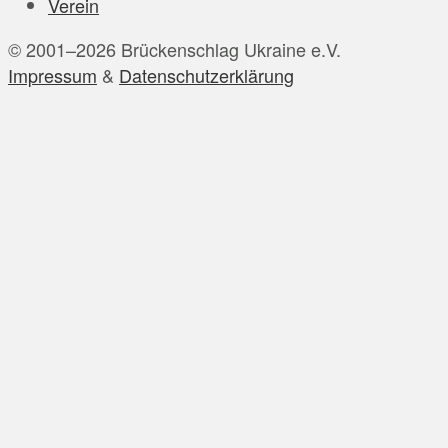
Verein
Dezember 2023
© 2001–2026 Brückenschlag Ukraine e.V.
November 2023
Impressum
&
Datenschutzerklärung
Oktober 2023
September 2023
August 2023
Juli 2023
Juni 2023
Mai 2023
April 2023
März 2023
Februar 2023
Januar 2023
Dezember 2022
November 2022
Oktober 2022
September 2022
August 2022