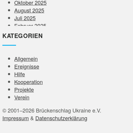
Oktober 2025
August 2025
Juli 2025
Februar 2025
Dezember 2024
KATEGORIEN
November 2024
August 2024
Juni 2024
Allgemein
Mai 2024
Ereignisse
April 2024
Hilfe
März 2024
Kooperation
Februar 2024
Projekte
Januar 2024
Verein
Dezember 2023
© 2001–2026 Brückenschlag Ukraine e.V.
November 2023
Impressum
&
Datenschutzerklärung
Oktober 2023
September 2023