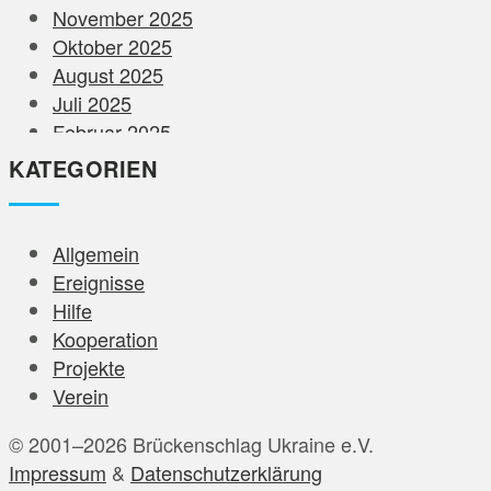
November 2025
Oktober 2025
August 2025
Juli 2025
Februar 2025
Dezember 2024
KATEGORIEN
November 2024
August 2024
Juni 2024
Allgemein
Mai 2024
Ereignisse
April 2024
Hilfe
März 2024
Kooperation
Februar 2024
Projekte
Januar 2024
Verein
Dezember 2023
© 2001–2026 Brückenschlag Ukraine e.V.
November 2023
Impressum
&
Datenschutzerklärung
Oktober 2023