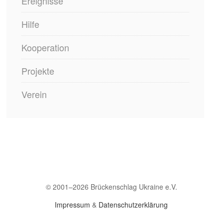
Ereignisse
Februar 2025
Hilfe
Dezember 2024
Kooperation
November 2024
Projekte
August 2024
Verein
Juni 2024
Mai 2024
April 2024
März 2024
© 2001–2026 Brückenschlag Ukraine e.V.
Februar 2024
Impressum
&
Datenschutzerklärung
Januar 2024