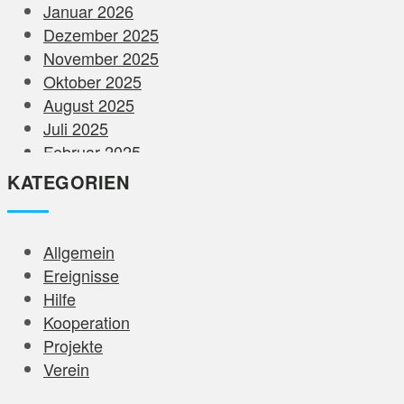
Januar 2026
Dezember 2025
November 2025
Oktober 2025
August 2025
Juli 2025
Februar 2025
Dezember 2024
KATEGORIEN
November 2024
August 2024
Juni 2024
Allgemein
Mai 2024
Ereignisse
April 2024
Hilfe
März 2024
Kooperation
Februar 2024
Projekte
Januar 2024
Verein
Dezember 2023