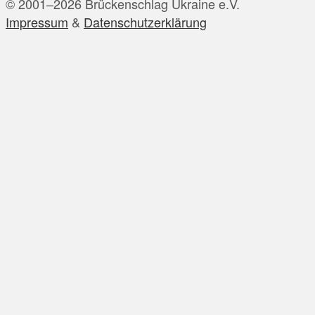
© 2001–2026 Brückenschlag Ukraine e.V.
November 2023
Impressum
&
Datenschutzerklärung
Oktober 2023
September 2023
August 2023
Juli 2023
Juni 2023
Mai 2023
April 2023
März 2023
Februar 2023
Januar 2023
Dezember 2022
November 2022
Oktober 2022
September 2022
August 2022
Juli 2022