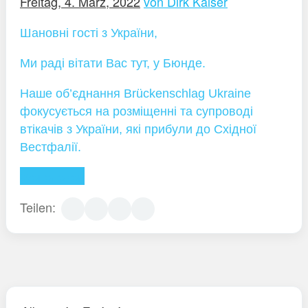
Freitag, 4. März, 2022
von Dirk Kaiser
Шановні гості з України,
Ми раді вітати Вас тут, у Бюнде.
Наше об’єднання Brückenschlag Ukraine
фокусується на розміщенні та супроводі
втікачів з України, які прибули до Східної
Вестфалії.
Weiterlesen
Teilen: