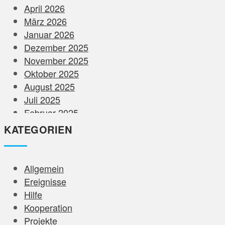
April 2026
März 2026
Januar 2026
Dezember 2025
November 2025
Oktober 2025
August 2025
Juli 2025
Februar 2025
Dezember 2024
KATEGORIEN
November 2024
August 2024
Juni 2024
Allgemein
Mai 2024
Ereignisse
April 2024
Hilfe
März 2024
Kooperation
Februar 2024
Projekte