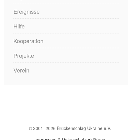
Ereignisse
Februar 2025
Hilfe
Dezember 2024
Kooperation
November 2024
Projekte
August 2024
Verein
Juni 2024
Mai 2024
April 2024
März 2024
© 2001–2026 Brückenschlag Ukraine e.V.
Februar 2024
Impressum
&
Datenschutzerklärung